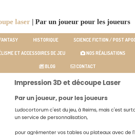
oupe laser
|
Par un joueur pour les joueurs
 FANTASY
HISTORIQUE
SCIENCE FICTION / POST AP
LISME ET ACCESSOIRES DE JEU
NOS RÉALISATIONS
BLOG
CONTACT
Impression 3D et découpe Laser
Par un joueur, pour les joueurs
Ludocortorum c'est du jeu, à Reims, mais c'est surt
un service de personnalisation,
pour agrémenter vos tables ou plateaux avec de l'