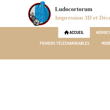
Panneau de gestion des cookies
Ludocortorum
Impression 3D et Déc
ACCUEIL
HEROIC
FICHIERS TÉLÉCHARGEABLES
MODÉ