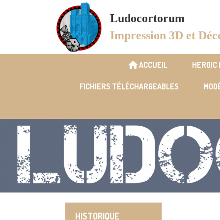
Panneau de gestion des cookies
Ludocortorum
Impression 3D et Déc
ACCUEIL
HEROIC
FICHIERS TÉLÉCHARGEABLES
MODÉ
HISTORIQUE