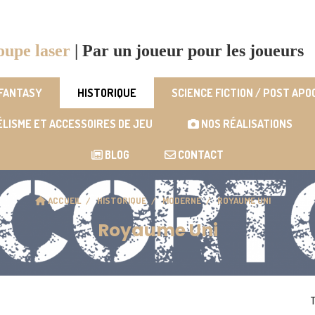
oupe laser
|
Par un joueur pour les joueurs
 FANTASY
HISTORIQUE
SCIENCE FICTION / POST AP
LISME ET ACCESSOIRES DE JEU
NOS RÉALISATIONS
BLOG
CONTACT
ACCUEIL
HISTORIQUE
MODERNE
ROYAUME UNI
Royaume Uni
T