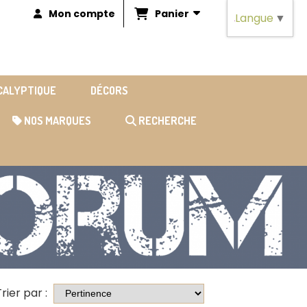
Panier
Mon compte
Langue
▼
OCALYPTIQUE
DÉCORS
NOS MARQUES
RECHERCHE
rier par :