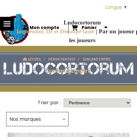
Panneau de gestion des cookies
Langue
▼
Ludocortorum
Mon compte
Panier
Impression 3D et Découpe laser
|
Par un joueur
les joueurs
ACCUEIL
HEROIC FANTASY
SUNLAND EMPIRE
Sunland Empire
Trier par :
Nos marques