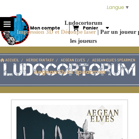
Panneau de gestion des cookies
Langue
▼
Ludocortorum
Mon compte
Panier
Impression 3D et Découpe laser
|
Par un joueur
les joueurs
ACCUEIL
HEROIC FANTASY
AEGEAN ELVES
AEGEAN ELVES SPEARMEN
Aegean Elves Spearmen