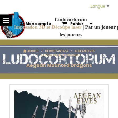
Panneau de gestion des cookies
Langue
▼
Ludocortorum
Mon compte
Panier
Impression 3D et Découpe laser
|
Par un joueur
les joueurs
ACCUEIL
HEROIC FANTASY
AEGEAN ELVES
AEGEAN MOUNTED DRAGONS
Aegean Mounted Dragons