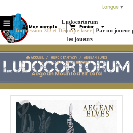
Panneau de gestion des cookies
Langue
▼
Ludocortorum
Mon compte
Panier
Impression 3D et Découpe laser
|
Par un joueur
les joueurs
ACCUEIL
HEROIC FANTASY
AEGEAN ELVES
AEGEAN MOUNTED ELF LORD
Aegean Mounted Elf Lord