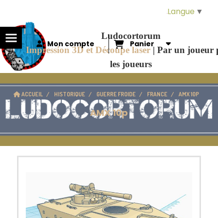
Panneau de gestion des cookies
Langue
▼
Ludocortorum
Mon compte
Panier
Impression 3D et Découpe laser
|
Par un joueur
les joueurs
ACCUEIL
HISTORIQUE
GUERRE FROIDE
FRANCE
AMX 10P
AMX 10p