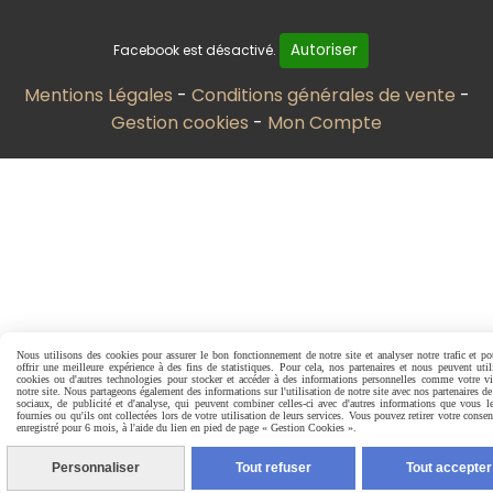
Autoriser
Facebook est désactivé.
Mentions Légales
Conditions générales de vente
Gestion cookies
Mon Compte
Nous utilisons des cookies pour assurer le bon fonctionnement de notre site et analyser notre trafic et p
offrir une meilleure expérience à des fins de statistiques. Pour cela, nos partenaires et nous peuvent util
cookies ou d'autres technologies pour stocker et accéder à des informations personnelles comme votre vi
notre site. Nous partageons également des informations sur l'utilisation de notre site avec nos partenaires d
sociaux, de publicité et d'analyse, qui peuvent combiner celles-ci avec d'autres informations que vous l
fournies ou qu'ils ont collectées lors de votre utilisation de leurs services. Vous pouvez retirer votre conse
enregistré pour 6 mois, à l'aide du lien en pied de page « Gestion Cookies ».
Personnaliser
Tout refuser
Tout accepter