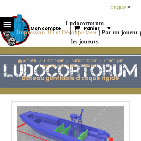
Panneau de gestion des cookies
Langue
▼
Ludocortorum
Mon compte
Panier
Impression 3D et Découpe laser
|
Par un joueur
les joueurs
ACCUEIL
HISTORIQUE
GUERRE FROIDE
GÉNÉRIQUE
BATEAU GONFLABLE À COQUE RIGIDE
Bateau gonflable à coque rigide