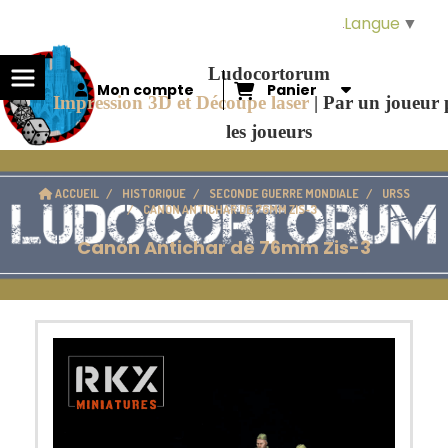
Panneau de gestion des cookies
Langue
▼
Ludocortorum
Mon compte
Panier
Impression 3D et Découpe laser
|
Par un joueur
les joueurs
ACCUEIL
HISTORIQUE
SECONDE GUERRE MONDIALE
URSS
CANON ANTICHAR DE 76MM ZIS-3
Canon Antichar de 76mm Zis-3