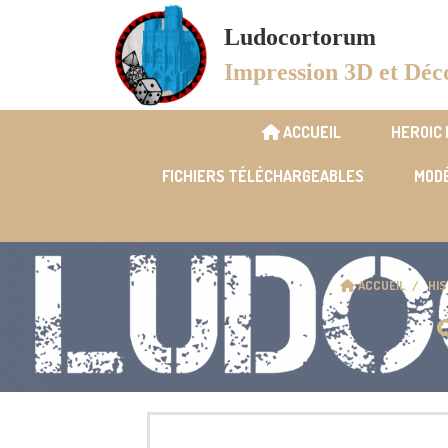
Panneau de gestion des cookies
Ludocortorum
Impression 3D et Déc
ACCUEIL
HEROIC
FICHIERS TÉLÉCHARGEABLES
MODÉ
ACCUEIL
HI