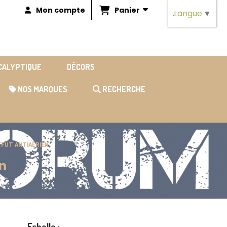
Panier
Mon compte
Langue
▼
OCALYPTIQUE
DÉCORS
NOS MARQUES
RECHERCHE
FFÛT ANTIAÉRIEN
n
Echelle :