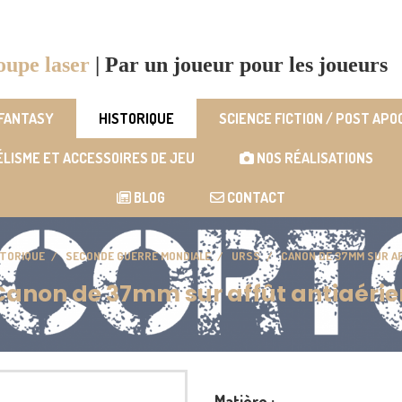
oupe laser
|
Par un joueur pour les joueurs
 FANTASY
HISTORIQUE
SCIENCE FICTION / POST AP
LISME ET ACCESSOIRES DE JEU
NOS RÉALISATIONS
BLOG
CONTACT
STORIQUE
SECONDE GUERRE MONDIALE
URSS
CANON DE 37MM SUR A
Canon de 37mm sur affût antiaérie
Matière :