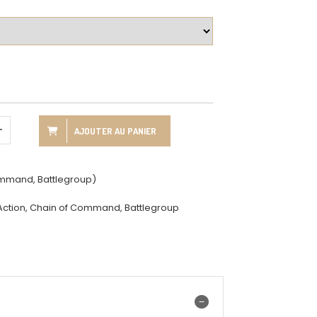
AJOUTER AU PANIER
ommand, Battlegroup)
 Action, Chain of Command, Battlegroup