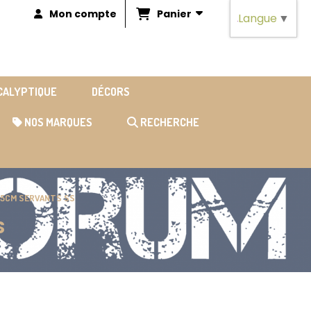
Panier
Mon compte
Langue
▼
OCALYPTIQUE
DÉCORS
NOS MARQUES
RECHERCHE
7.5CM SERVANTS SS
S