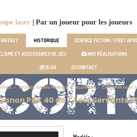
oupe laser
|
Par un joueur pour les joueurs
 FANTASY
HISTORIQUE
SCIENCE FICTION / POST AP
LISME ET ACCESSOIRES DE JEU
NOS RÉALISATIONS
BLOG
CONTACT
ORIQUE
SECONDE GUERRE MONDIALE
ALLEMAGNE
CANON PAK 40 DE 
Canon PAK 40 de 7.5cm Servants S
Modèle :