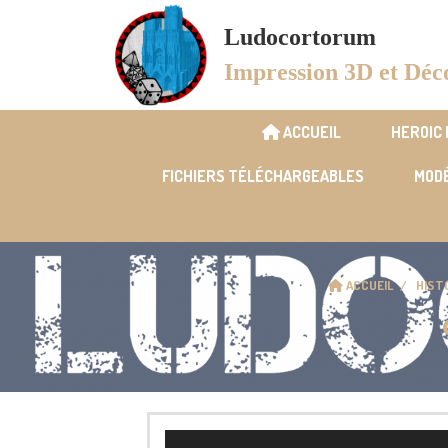
Panneau de gestion des cookies
Ludocortorum
Impression 3D et Déc
ACCUEIL
HEROIC
FICHIERS TÉLÉCHARGEABLES
MODÉ
ACCUEIL
HIST