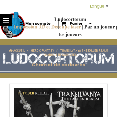
Panneau de gestion des cookies
Langue
▼
Ludocortorum
Mon compte
Panier
Impression 3D et Découpe laser
|
Par un joueur
les joueurs
ACCUEIL
HEROIC FANTASY
TRANSILVANYA THE FALLEN REALM
CHARRIOT DE CADAVRES
Charriot de cadavres