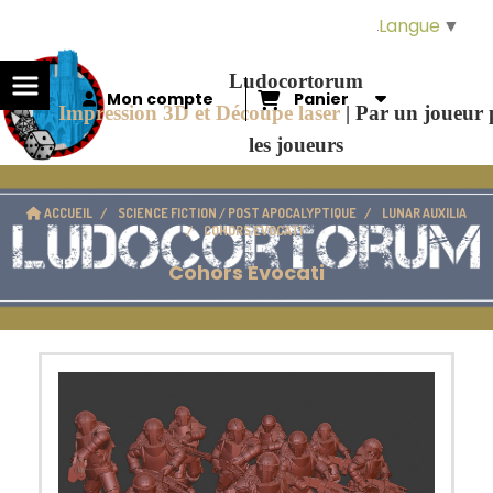
Panneau de gestion des cookies
Langue
▼
Ludocortorum
Mon compte
Panier
Impression 3D et Découpe laser
|
Par un joueur
les joueurs
ACCUEIL
SCIENCE FICTION / POST APOCALYPTIQUE
LUNAR AUXILIA
COHORS EVOCATI
Cohors Evocati