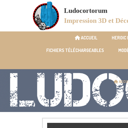
Panneau de gestion des cookies
Ludocortorum
Impression 3D et Déc
ACCUEIL
HEROIC
FICHIERS TÉLÉCHARGEABLES
MODÉ
ACCU