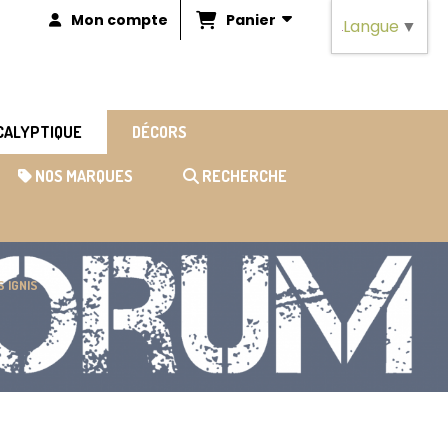
Panier
Mon compte
Langue
▼
OCALYPTIQUE
DÉCORS
NOS MARQUES
RECHERCHE
 IGNIS