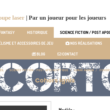
oupe laser
|
Par un joueur pour les joueurs
 FANTASY
HISTORIQUE
SCIENCE FICTION / POST AP
LISME ET ACCESSOIRES DE JEU
NOS RÉALISATIONS
BLOG
CONTACT
EIL
SCIENCE FICTION / POST APOCALYPTIQUE
LUNAR AUXILIA
COHORS
Cohors Ignis
Modèle :