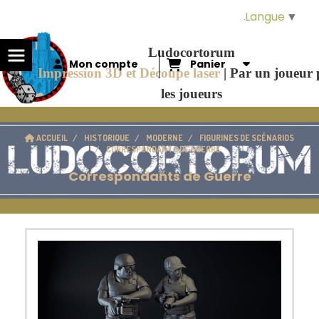
Panneau de gestion des cookies
Langue
▼
Ludocortorum
Mon compte
Panier
Impression 3D et Découpe laser
|
Par un joueur
les joueurs
ACCUEIL
HISTORIQUE
MODERNE
FIGURINES DE SCÉNARIOS
CORRESPONDANTS DE GUERRE
Correspondants de Guerre