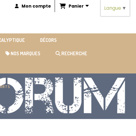
Panier
Mon compte
Langue
▼
OCALYPTIQUE
DÉCORS
NOS MARQUES
RECHERCHE
NFORTS