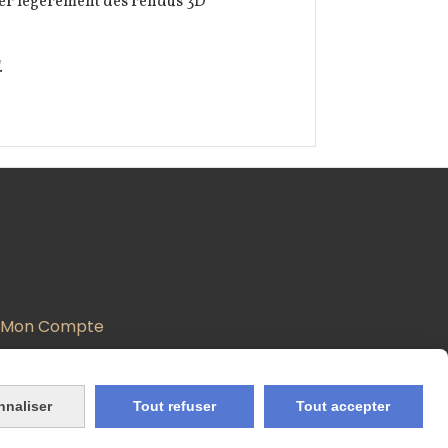
érer légèrement des rendus 3D
.
Mon Compte
nnaliser
Tout refuser
Tout accepter