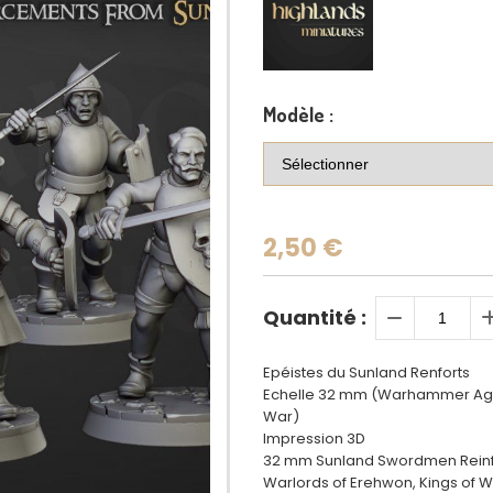
Modèle :
2,50
€
Quantité :
Epéistes du Sunland Renforts
Echelle 32 mm (Warhammer Age 
War)
Impression 3D
32 mm Sunland Swordmen Reinf
Warlords of Erehwon, Kings of 