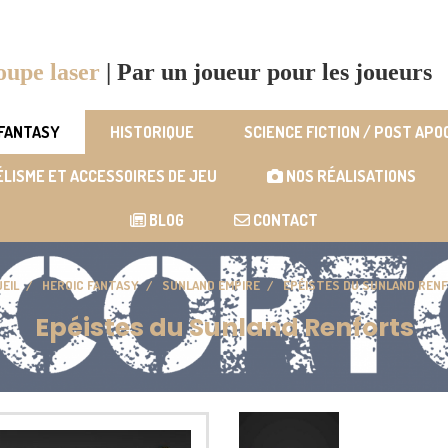
oupe laser
|
Par un joueur pour les joueurs
 FANTASY
HISTORIQUE
SCIENCE FICTION / POST AP
LISME ET ACCESSOIRES DE JEU
NOS RÉALISATIONS
BLOG
CONTACT
EIL
HEROIC FANTASY
SUNLAND EMPIRE
EPÉISTES DU SUNLAND RE
Epéistes du Sunland Renforts