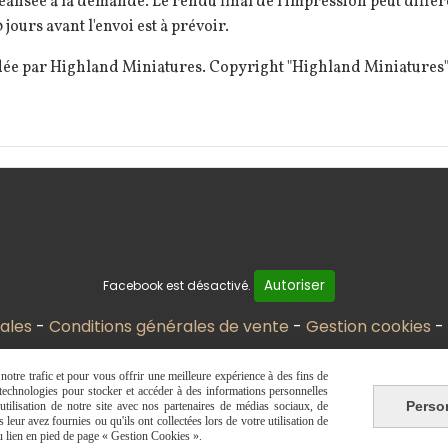
éalisée à la demande. Le rendu final de l'impression peut diff
 jours avant l'envoi est à prévoir.
dée par Highland Miniatures. Copyright "Highland Miniatures"
Autoriser
Facebook est désactivé.
ales
Conditions générales de vente
Gestion cookies
otre trafic et pour vous offrir une meilleure expérience à des fins de
s technologies pour stocker et accéder à des informations personnelles
Perso
tilisation de notre site avec nos partenaires de médias sociaux, de
leur avez fournies ou qu'ils ont collectées lors de votre utilisation de
du lien en pied de page « Gestion Cookies ».