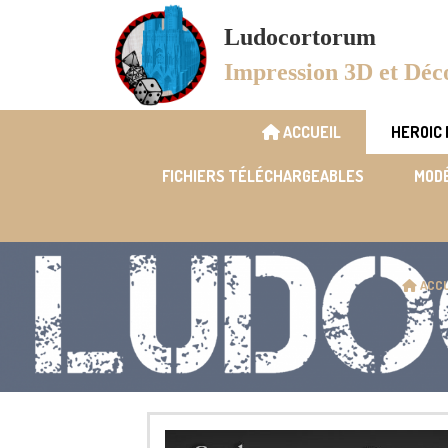
Panneau de gestion des cookies
Ludocortorum
Impression 3D et Déc
ACCUEIL
HEROIC
FICHIERS TÉLÉCHARGEABLES
MODÉ
ACCU