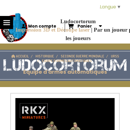
Panneau de gestion des cookies
Langue
▼
Ludocortorum
Mon compte
Panier
Impression 3D et Découpe laser
|
Par un joueur
les joueurs
ACCUEIL
HISTORIQUE
SECONDE GUERRE MONDIALE
URSS
EQUIPE D'ARMES AUTOMATIQUES
Equipe d'armes automatiques