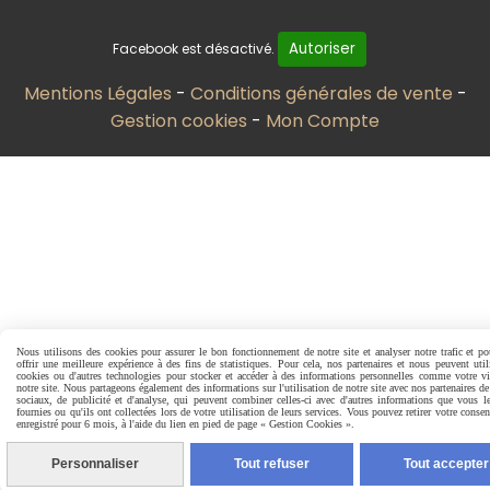
Autoriser
Facebook est désactivé.
Mentions Légales
Conditions générales de vente
Gestion cookies
Mon Compte
Nous utilisons des cookies pour assurer le bon fonctionnement de notre site et analyser notre trafic et p
offrir une meilleure expérience à des fins de statistiques. Pour cela, nos partenaires et nous peuvent util
cookies ou d'autres technologies pour stocker et accéder à des informations personnelles comme votre vi
notre site. Nous partageons également des informations sur l'utilisation de notre site avec nos partenaires d
sociaux, de publicité et d'analyse, qui peuvent combiner celles-ci avec d'autres informations que vous l
fournies ou qu'ils ont collectées lors de votre utilisation de leurs services. Vous pouvez retirer votre conse
enregistré pour 6 mois, à l'aide du lien en pied de page « Gestion Cookies ».
Personnaliser
Tout refuser
Tout accepter