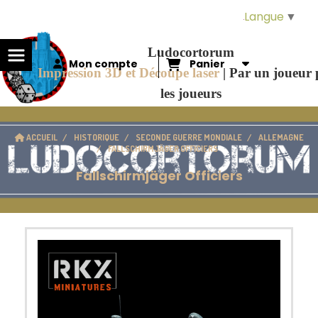
Panneau de gestion des cookies
Langue
▼
Ludocortorum
Mon compte
Panier
Impression 3D et Découpe laser
|
Par un joueur
les joueurs
ACCUEIL
HISTORIQUE
SECONDE GUERRE MONDIALE
ALLEMAGNE
FALLSCHIRMJÄGER OFFICIERS
Fallschirmjäger Officiers