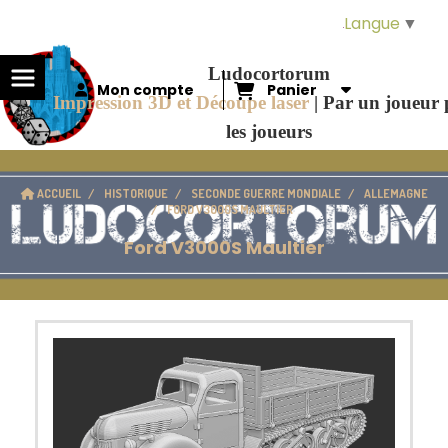
Panneau de gestion des cookies
Langue
▼
Ludocortorum
Mon compte
Panier
Impression 3D et Découpe laser
|
Par un joueur
les joueurs
ACCUEIL
HISTORIQUE
SECONDE GUERRE MONDIALE
ALLEMAGNE
FORD V3000S MAULTIER
Ford V3000S Maultier