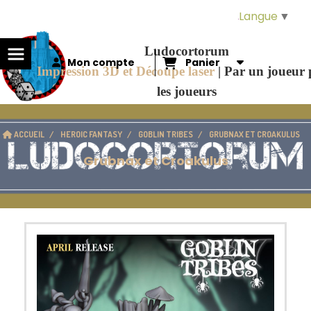
Panneau de gestion des cookies
Langue
▼
Ludocortorum
Mon compte
Panier
Impression 3D et Découpe laser
|
Par un joueur
les joueurs
ACCUEIL
HEROIC FANTASY
GOBLIN TRIBES
GRUBNAX ET CROAKULUS
Grubnax et Croakulus