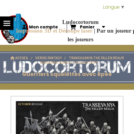
Panneau de gestion des cookies
Langue
▼
Ludocortorum
Mon compte
Panier
Impression 3D et Découpe laser
|
Par un joueur
les joueurs
ACCUEIL
HEROIC FANTASY
TRANSILVANYA THE FALLEN REALM
GUERRIERS SQUELETTES AVEC ÉPÉE
Guerriers squelettes avec épée