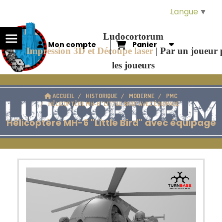
Panneau de gestion des cookies
Langue
▼
Ludocortorum
Mon compte
Panier
Impression 3D et Découpe laser
|
Par un joueur
les joueurs
ACCUEIL
HISTORIQUE
MODERNE
PMC
HÉLICOPTÈRE MH-6 "LITTLE BIRD" AVEC ÉQUIPAGE
Hélicoptère MH-6 "Little Bird" avec équipage