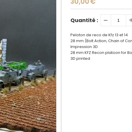
30,00
€
Quantité :
Peloton de reco de Kfz 13 et 14
28 mm (Bolt Action, Chain of C
Impression 3D
28 mm KFZ Recon platoon for Bo
3D printed