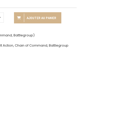
AJOUTER AU PANIER
ommand, Battlegroup)
lt Action, Chain of Command, Battlegroup