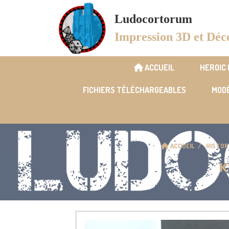
Panneau de gestion des cookies
Ludocortorum
Impression 3D et Déc
ACCUEIL
HEROIC
FICHIERS TÉLÉCHARGEABLES
MODÉ
ACCUEIL
HISTOR
K