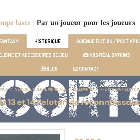
oupe laser
|
Par un joueur pour les joueurs
 FANTASY
HISTORIQUE
SCIENCE FICTION / POST AP
LISME ET ACCESSOIRES DE JEU
NOS RÉALISATIONS
BLOG
CONTACT
IQUE
SECONDE GUERRE MONDIALE
ALLEMAGNE
KFZ 13 ET 14 PELOTO
fz 13 et 14 Peloton de reconnaissan