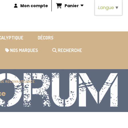
Panier
Mon compte
Langue
▼
OCALYPTIQUE
DÉCORS
NOS MARQUES
RECHERCHE
N DE RECONNAISSANCE
ce