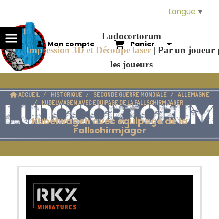
Panneau de gestion des cookies
Langue
▼
Ludocortorum
Mon compte
Panier
Impression 3D et Découpe laser
|
Par un joueur
les joueurs
ACCUEIL
HISTORIQUE
SECONDE GUERRE MONDIALE
ALLEMAGNE
KUBELWAGEN AVEC EQUIPAGE DE LA FALLSCHIRMJÄGER
Kubelwagen avec equipage de la
Fallschirmjäger