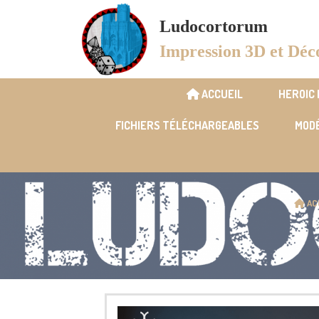
Panneau de gestion des cookies
Ludocortorum
Impression 3D et Déc
ACCUEIL
HEROIC
FICHIERS TÉLÉCHARGEABLES
MODÉ
AC