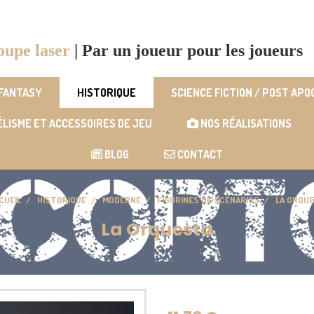
oupe laser
|
Par un joueur pour les joueurs
 FANTASY
HISTORIQUE
SCIENCE FICTION / POST AP
LISME ET ACCESSOIRES DE JEU
NOS RÉALISATIONS
BLOG
CONTACT
CUEIL
HISTORIQUE
MODERNE
FIGURINES DE SCÉNARIOS
LA ORQU
La Orquesta