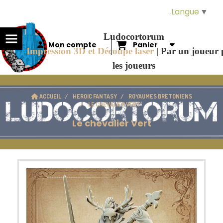
Panneau de gestion des cookies
Langue
▼
Ludocortorum
Mon compte
Panier
Impression 3D et Découpe laser
|
Par un joueur
les joueurs
ACCUEIL
HEROIC FANTASY
ROYAUMES BRETONIENS
LE CHEVALIER VERT
Le chevalier Vert