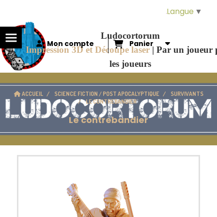
Panneau de gestion des cookies
Langue
▼
Ludocortorum
Mon compte
Panier
Impression 3D et Découpe laser
|
Par un joueur
les joueurs
ACCUEIL
SCIENCE FICTION / POST APOCALYPTIQUE
SURVIVANTS
LE CONTREBANDIER
Le contrebandier