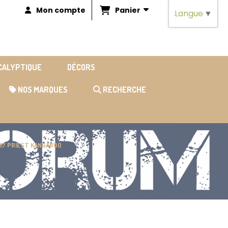
Panier
Mon compte
Langue
▼
OCALYPTIQUE
DÉCORS
NOS MARQUES
RECHERCHE
M7 PRIEST KANGAROO