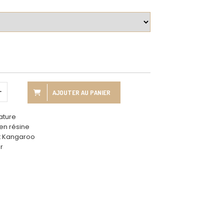
AJOUTER AU PANIER
ature
 en résine
st Kangaroo
r