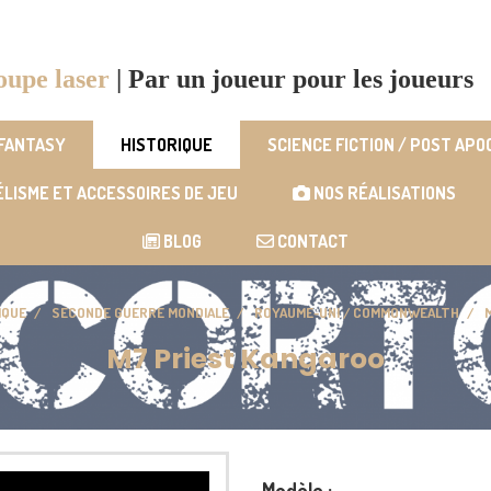
oupe laser
|
Par un joueur pour les joueurs
 FANTASY
HISTORIQUE
SCIENCE FICTION / POST AP
LISME ET ACCESSOIRES DE JEU
NOS RÉALISATIONS
BLOG
CONTACT
IQUE
SECONDE GUERRE MONDIALE
ROYAUME-UNI / COMMONWEALTH
M7 Priest Kangaroo
Modèle :