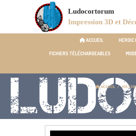
Panneau de gestion des cookies
Ludocortorum
Impression 3D et Déc
ACCUEIL
HEROIC
FICHIERS TÉLÉCHARGEABLES
MODÉ
ACCUEIL
HISTOR