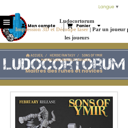
Panneau de gestion des cookies
Langue
▼
Ludocortorum
Mon compte
Panier
Impression 3D et Découpe laser
|
Par un joueur
les joueurs
ACCUEIL
HEROIC FANTASY
SONS OF YMIR
MAITRES DES RUNES ET NOVICES
Maitres des runes et novices