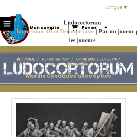
Panneau de gestion des cookies
Langue
▼
Ludocortorum
Mon compte
Panier
Impression 3D et Découpe laser
|
Par un joueur
les joueurs
ACCUEIL
HEROIC FANTASY
GRAND DUCHÉ DE VOLHYNIA
MARINS COSAQUES AVEC ÉPÉES
Marins Cosaques avec épées