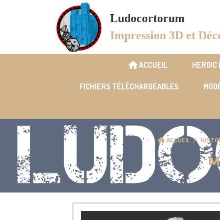
Panneau de gestion des cookies
Ludocortorum
Impression 3D et Déc
ACCUEIL
HEROIC
FICHIERS TÉLÉCHARGEABLES
MODÉ
ACCUEIL
HISTO
M