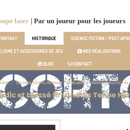
oupe laser
|
Par un joueur pour les joueurs
 FANTASY
HISTORIQUE
SCIENCE FICTION / POST AP
LISME ET ACCESSOIRES DE JEU
NOS RÉALISATIONS
BLOG
CONTACT
RIQUE
SECONDE GUERRE MONDIALE
FINLANDE
MEDIC ET BLESSÉ FINL
edic et blessé finlandais Tenue Hiv