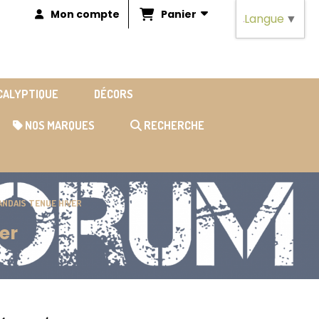
Panier
Mon compte
Langue
▼
OCALYPTIQUE
DÉCORS
NOS MARQUES
RECHERCHE
ANDAIS TENUE HIVER
er