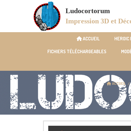
Panneau de gestion des cookies
Ludocortorum
Impression 3D et Déc
ACCUEIL
HEROIC
FICHIERS TÉLÉCHARGEABLES
MODÉ
ACCUEIL