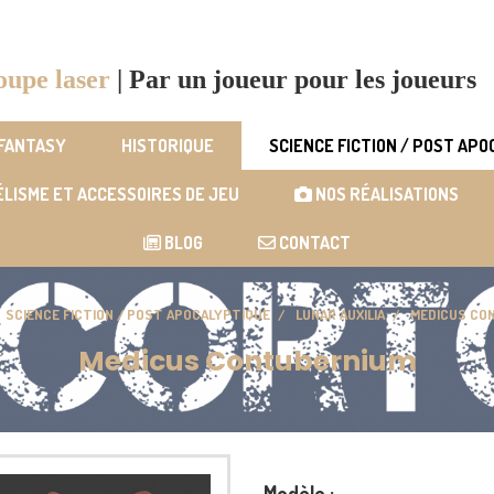
oupe laser
|
Par un joueur pour les joueurs
 FANTASY
HISTORIQUE
SCIENCE FICTION / POST AP
LISME ET ACCESSOIRES DE JEU
NOS RÉALISATIONS
BLOG
CONTACT
SCIENCE FICTION / POST APOCALYPTIQUE
LUNAR AUXILIA
MEDICUS CO
Medicus Contubernium
Modèle :