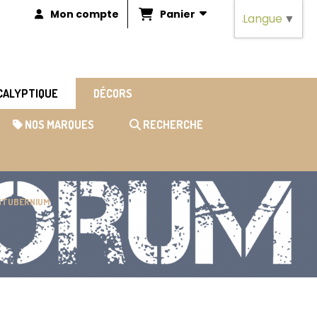
Panier
Mon compte
Langue
▼
OCALYPTIQUE
DÉCORS
NOS MARQUES
RECHERCHE
NTUBERNIUM