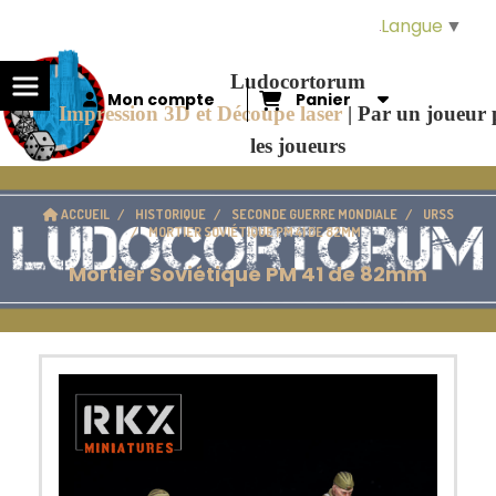
Panneau de gestion des cookies
Langue
▼
Ludocortorum
Mon compte
Panier
Impression 3D et Découpe laser
|
Par un joueur
les joueurs
ACCUEIL
HISTORIQUE
SECONDE GUERRE MONDIALE
URSS
MORTIER SOVIÉTIQUE PM 41 DE 82MM
Mortier Soviétique PM 41 de 82mm