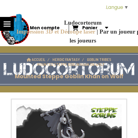
Panneau de gestion des cookies
Langue
▼
Ludocortorum
Mon compte
Panier
Impression 3D et Découpe laser
|
Par un joueur
les joueurs
ACCUEIL
HEROIC FANTASY
GOBLIN TRIBES
MOUNTED STEPPE GOBLIN KHAN ON WOLF
Mounted Steppe Goblin Khan on Wolf