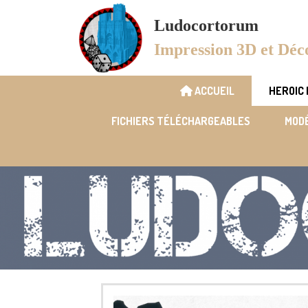
Panneau de gestion des cookies
Ludocortorum
Impression 3D et Déc
ACCUEIL
HEROIC
FICHIERS TÉLÉCHARGEABLES
MODÉ