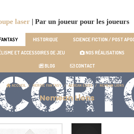
oupe laser
|
Par un joueur pour les joueurs
 FANTASY
HISTORIQUE
SCIENCE FICTION / POST AP
LISME ET ACCESSOIRES DE JEU
NOS RÉALISATIONS
BLOG
CONTACT
ACCUEIL
HEROIC FANTASY
AEGEAN ELVES
NEMEAN LIONS
Nemean Lions