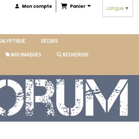
Panier
Mon compte
Langue
▼
OCALYPTIQUE
DÉCORS
NOS MARQUES
RECHERCHE