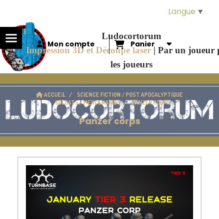
Panneau de gestion des cookies
Langue
▼
Ludocortorum
Mon compte
Panier
Impression 3D et Découpe laser
|
Par un joueur
les joueurs
ACCUEIL
SCIENCE FICTION / POST APOCALYPTIQUE
SOLDATS / MERCENAIRES
PANZER CORPS
Panzer corps