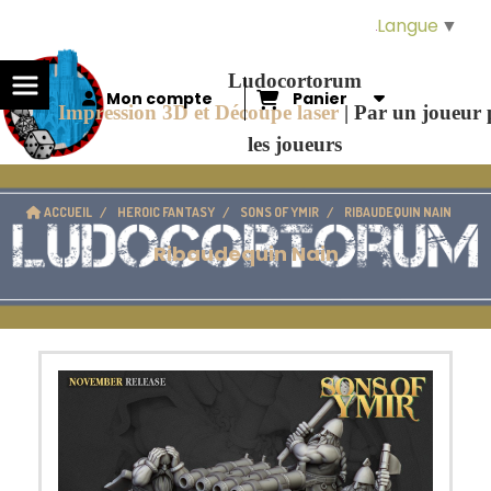
Panneau de gestion des cookies
Langue
▼
Ludocortorum
Mon compte
Panier
Impression 3D et Découpe laser
|
Par un joueur
les joueurs
ACCUEIL
HEROIC FANTASY
SONS OF YMIR
RIBAUDEQUIN NAIN
Ribaudequin Nain