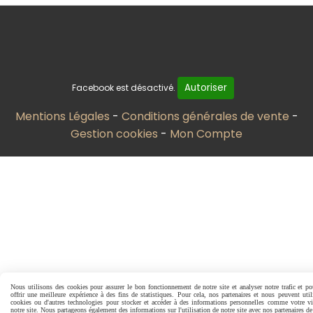
Autoriser
Facebook est désactivé.
Mentions Légales
Conditions générales de vente
Gestion cookies
Mon Compte
Nous utilisons des cookies pour assurer le bon fonctionnement de notre site et analyser notre trafic et p
offrir une meilleure expérience à des fins de statistiques. Pour cela, nos partenaires et nous peuvent util
cookies ou d'autres technologies pour stocker et accéder à des informations personnelles comme votre vi
notre site. Nous partageons également des informations sur l'utilisation de notre site avec nos partenaires d