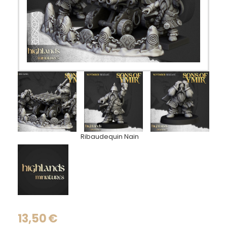
Ribaudequin Nain
13,50
€