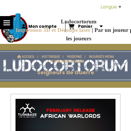
Panneau de gestion des cookies
Langue
▼
Ludocortorum
Mon compte
Panier
Impression 3D et Découpe laser
|
Par un joueur
les joueurs
ACCUEIL
HISTORIQUE
MODERNE
INSURGÉS MENA
SEIGNEURS DE GUERRE
Seigneurs de Guerre