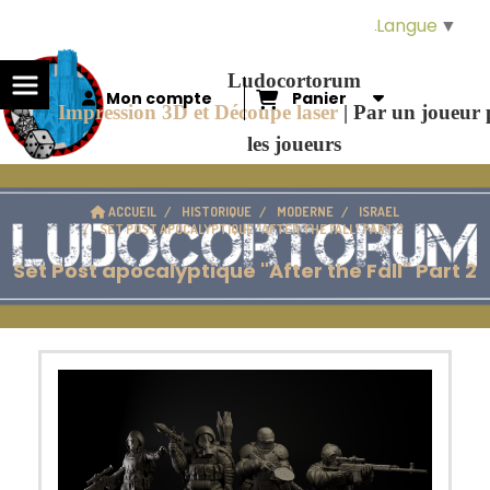
Panneau de gestion des cookies
Langue
▼
Ludocortorum
Mon compte
Panier
Impression 3D et Découpe laser
|
Par un joueur
les joueurs
ACCUEIL
HISTORIQUE
MODERNE
ISRAEL
SET POST APOCALYPTIQUE "AFTER THE FALL" PART 2
Set Post apocalyptique "After the Fall" Part 2