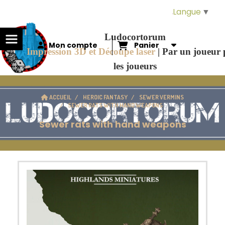
Panneau de gestion des cookies
Langue
▼
Ludocortorum
Mon compte
Panier
Impression 3D et Découpe laser
|
Par un joueur
les joueurs
ACCUEIL
HEROIC FANTASY
SEWER VERMINS
SEWER RATS WITH HAND WEAPONS
Sewer rats with hand weapons