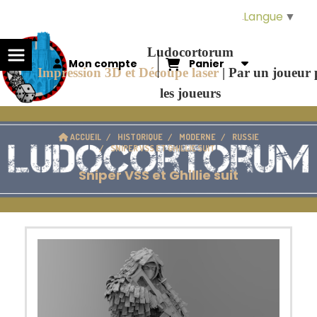
Panneau de gestion des cookies
Langue
▼
Ludocortorum
Mon compte
Panier
Impression 3D et Découpe laser
|
Par un joueur
les joueurs
ACCUEIL
HISTORIQUE
MODERNE
RUSSIE
SNIPER VSS ET GHILLIE SUIT
Sniper VSS et Ghillie suit