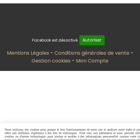
Autoriser
Facebook est désactivé.
Mentions Légales
Conditions générales de vente
Gestion cookies
Mon Compte
Nous utilisons des cookies pour assurer le bon fonctionnement de notre site et analyser notre trafic et p
offrir une meilleure expérience à des fins de statistiques. Pour cela, nos partenaires et nous peuvent util
cookies ou d'autres technologies pour stocker et accéder à des informations personnelles comme votre vi
notre site. Nous partageons également des informations sur l'utilisation de notre site avec nos partenaires d