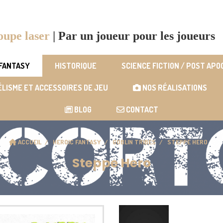
oupe laser
|
Par un joueur pour les joueurs
 FANTASY
HISTORIQUE
SCIENCE FICTION / POST AP
LISME ET ACCESSOIRES DE JEU
NOS RÉALISATIONS
BLOG
CONTACT
ACCUEIL
HEROIC FANTASY
GOBLIN TRIBES
STEPPE HERO
Steppe Hero