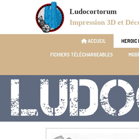
Panneau de gestion des cookies
Ludocortorum
Impression 3D et Déc
ACCUEIL
HEROIC
FICHIERS TÉLÉCHARGEABLES
MODÉ