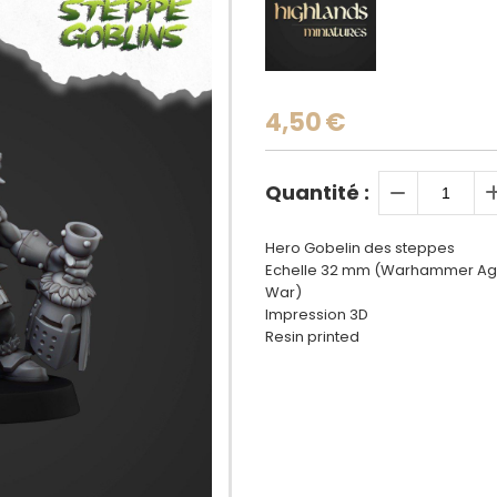
4,50
€
Quantité :
Hero Gobelin des steppes
Echelle 32 mm (Warhammer Age 
War)
Impression 3D
Resin printed