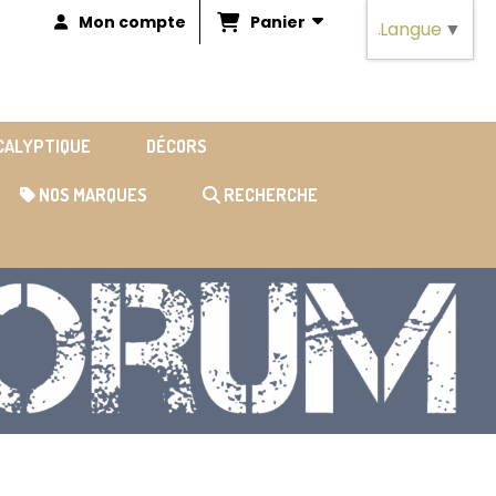
Panier
Mon compte
Langue
▼
OCALYPTIQUE
DÉCORS
NOS MARQUES
RECHERCHE