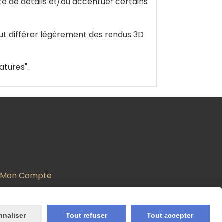
 de détails et/ou accentuer certains
eut différer légèrement des rendus 3D
atures".
Mon Compte
nnaliser
Tout refuser
Tout accepter