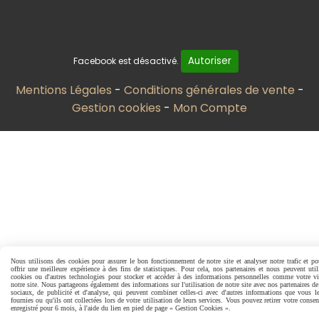
Autoriser
Facebook est désactivé.
Mentions Légales
Conditions générales de vente
Gestion cookies
Mon Compte
Nous utilisons des cookies pour assurer le bon fonctionnement de notre site et analyser notre trafic et p
offrir une meilleure expérience à des fins de statistiques. Pour cela, nos partenaires et nous peuvent util
cookies ou d'autres technologies pour stocker et accéder à des informations personnelles comme votre vi
notre site. Nous partageons également des informations sur l'utilisation de notre site avec nos partenaires d
sociaux, de publicité et d'analyse, qui peuvent combiner celles-ci avec d'autres informations que vous l
fournies ou qu'ils ont collectées lors de votre utilisation de leurs services. Vous pouvez retirer votre conse
enregistré pour 6 mois, à l'aide du lien en pied de page « Gestion Cookies ».