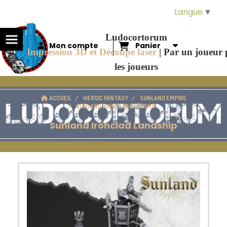
Panneau de gestion des cookies
Langue
▼
Ludocortorum
Mon compte
Panier
Impression 3D et Découpe laser
|
Par un joueur
les joueurs
ACCUEIL
HEROIC FANTASY
SUNLAND EMPIRE
SUNLAND IRONCLAD LANDSHIP
Sunland Ironclad Landship