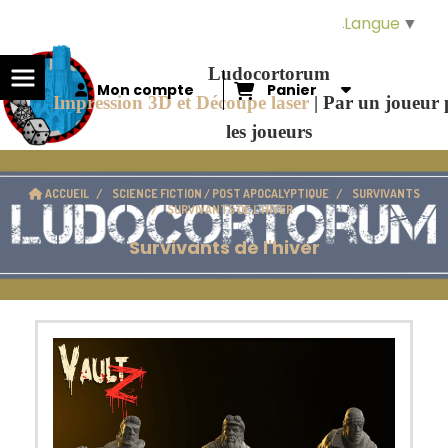
Panneau de gestion des cookies
Langue
▼
Ludocortorum
Mon compte
Panier
Impression 3D et Découpe laser
|
Par un joueur
les joueurs
ACCUEIL
SCIENCE FICTION / POST APOCALYPTIQUE
SURVIVANTS
SURVIVANTS DE L'HIVER
Survivants de l'hiver