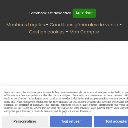
Autoriser
Facebook est désactivé.
Mentions Légales
Conditions générales de vente
Gestion cookies
Mon Compte
Nous utilisons des cookies pour assurer le bon fonctionnement de notre site et analyser notre trafic et p
offrir une meilleure expérience à des fins de statistiques. Pour cela, nos partenaires et nous peuvent util
cookies ou d'autres technologies pour stocker et accéder à des informations personnelles comme votre vi
notre site. Nous partageons également des informations sur l'utilisation de notre site avec nos partenaires d
sociaux, de publicité et d'analyse, qui peuvent combiner celles-ci avec d'autres informations que vous l
fournies ou qu'ils ont collectées lors de votre utilisation de leurs services. Vous pouvez retirer votre conse
enregistré pour 6 mois, à l'aide du lien en pied de page « Gestion Cookies ».
Personnaliser
Tout refuser
Tout accepter