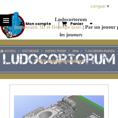
Panneau de gestion des cookies
Langue
▼
Ludocortorum
Mon compte
Panier
Impression 3D et Découpe laser
|
Par un joueur
les joueurs
ACCUEIL
HISTORIQUE
GUERRE FROIDE
IRAK
T-55 ENIGMA IRAKIEN
T-55 Enigma Irakien