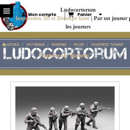
Panneau de gestion des cookies
Ludocortorum
Mon compte
Panier
Impression 3D et Découpe laser
|
Par un joueur
les joueurs
ACCUEIL
HISTORIQUE
MODERNE
POLICE
TASKFORCE "SICARIO"
Taskforce "Sicario"