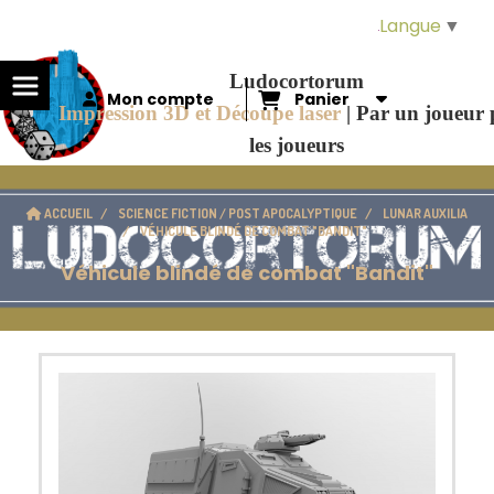
Panneau de gestion des cookies
Langue
▼
Ludocortorum
Mon compte
Panier
Impression 3D et Découpe laser
|
Par un joueur
les joueurs
ACCUEIL
SCIENCE FICTION / POST APOCALYPTIQUE
LUNAR AUXILIA
VÉHICULE BLINDÉ DE COMBAT "BANDIT"
Véhicule blindé de combat "Bandit"