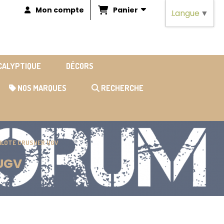
Panier
Mon compte
Langue
▼
OCALYPTIQUE
DÉCORS
NOS MARQUES
RECHERCHE
PILOTE CRUSHER UGV
 UGV