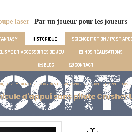
oupe laser
|
Par un joueur pour les joueurs
 FANTASY
HISTORIQUE
SCIENCE FICTION / POST AP
LISME ET ACCESSOIRES DE JEU
NOS RÉALISATIONS
BLOG
CONTACT
RIQUE
MODERNE
FIGURINES DE SCÉNARIOS
VÉHICULE D'APPUI SANS 
icule d'appui sans pilote Crusher