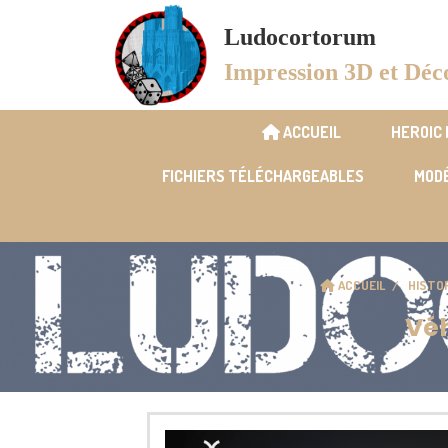
Panneau de gestion des cookies
Ludocortorum
Impression 3D et Déc
ACCUEIL
HEROIC
FICHIERS TÉLÉCHARGEABLES
MODÉ
ACCUEIL
HISTO
Véh