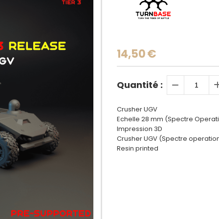
14,50
€
Quantité :
Crusher UGV
Echelle 28 mm (Spectre Operati
Impression 3D
Crusher UGV (Spectre operation
Resin printed